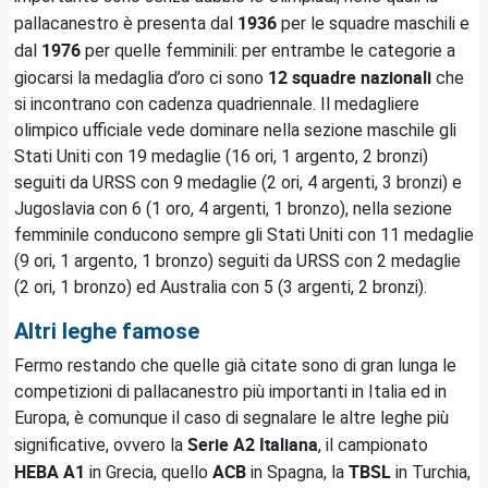
1936
pallacanestro è presenta dal
per le squadre maschili e
1976
dal
per quelle femminili: per entrambe le categorie a
12 squadre nazionali
giocarsi la medaglia d’oro ci sono
che
si incontrano con cadenza quadriennale. Il medagliere
olimpico ufficiale vede dominare nella sezione maschile gli
Stati Uniti con 19 medaglie (16 ori, 1 argento, 2 bronzi)
seguiti da URSS con 9 medaglie (2 ori, 4 argenti, 3 bronzi) e
Jugoslavia con 6 (1 oro, 4 argenti, 1 bronzo), nella sezione
femminile conducono sempre gli Stati Uniti con 11 medaglie
(9 ori, 1 argento, 1 bronzo) seguiti da URSS con 2 medaglie
(2 ori, 1 bronzo) ed Australia con 5 (3 argenti, 2 bronzi).
Altri leghe famose
Fermo restando che quelle già citate sono di gran lunga le
competizioni di pallacanestro più importanti in Italia ed in
Europa, è comunque il caso di segnalare le altre leghe più
Serie A2 Italiana
significative, ovvero la
, il campionato
HEBA A1
ACB
TBSL
in Grecia, quello
in Spagna, la
in Turchia,