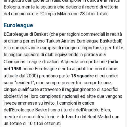
la squadra Campione di Italia. Campione in carica è la Virtus
Bologna, mente la squadra che detiene il record di vittoria
del campionato è l’Olimpia Milano con 28 titoli totali.
Euroleague
L’Euroleague di Basket (che per ragioni commerciali in realtà
si chiama per esteso Turkish Airlines Euroleague Basketball)
è la competizione europea di maggiore importanza per tutte
le migliori squadre di club equivalendo in pratica alla
nata
Champions League di calcio. A questa competizione (
nel 1958
come Euroleague e nota al pubblico con il nome
18 squadre
attuale dal 2000) prendono parte
di cui undici
sono “resident”, cioè sempre presenti in competizione,
cinque qualificate attraverso il raggiungimento di specifici
obbiettivi nei loro campionati nazionali ed altre due vengono
invece ammesse su invito. I campioni in carica
dell’Euroleague Basket sono i turchi dell’Anadolu Efes,
mentre il record di vittorie è detenuto dal Real Madrid con
un totale di 10 titoli ottenuti.