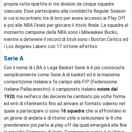
propria volta ripartite in tre division da cinque squadre
ciascuna. Esse partecipano alla cosiddetta Regular Season
in cui si incontrano tra di loro per avere accesso ai Play Off
e poi alle NBA Finals per giocarsi il titolo finale. La squadra al
momento campione della NBA sono i Milwaukee Bucks,
mentre a detenere il record di titoli sono i Boston Celtics ed
i Los Angeles Lakers con 17 vittorie all’attivo.
Serie A
Con il nome di LBA o Lega Basket Serie A è più conosciuta
semplicemente come Serie A di basket ed è la massima
competizione italiana e fa campo alla FIP (Federazione
esiste dal
Italiana Pallacanestro): il campionato italiano
1920
, ma nell’arco dei decenni ha cambiato più volte forma
ed enti di riferimento fino ad arrivare al formato odierno nel
16 squadre
quale a partecipare ci sono
che si affrontano in
un girone di andata e di ritorno utile a selezionare le 8 che
prenderanno poi parte ai play off dai quali emergerà alla fine