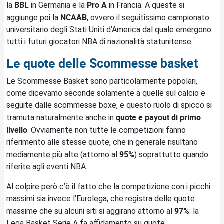
BBL
Pro A
la
in Germania e la
in Francia. A queste si
NCAAB
aggiunge poi la
, ovvero il seguitissimo campionato
universitario degli Stati Uniti d’America dal quale emergono
tutti i futuri giocatori NBA di nazionalità statunitense.
Le quote delle
Scommesse basket
Le Scommesse Basket sono particolarmente popolari,
come dicevamo seconde solamente a quelle sul calcio e
seguite dalle scommesse boxe, e questo ruolo di spicco si
quote e payout di primo
tramuta naturalmente anche in
livello
. Ovviamente non tutte le competizioni fanno
riferimento alle stesse quote, che in generale risultano
95%
mediamente più alte (attorno al
) soprattutto quando
riferite agli eventi NBA.
Al colpire però c’è il fatto che la competizione con i picchi
massimi sia invece l’Eurolega, che registra delle quote
97%
massime che su alcuni siti si aggirano attorno al
: la
Lega Basket Serie A fa affidamento su quote