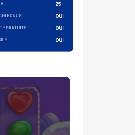
EE
25
CHI BONUS
OUI
ITE GRATUITE
OUI
ILE
OUI