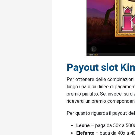
Payout slot Ki
Per ottenere delle combinazioni 
lungo una o più linee di pagament
premio più alto. Se, invece, su 
riceverai un premio corrisponden
Per quanto riguarda il payout del
Leone
– paga da 50x a 500x
Elefante
– paga da 40x a 40