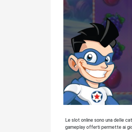
Le slot online sono una delle cat
gameplay offerti permette ai gio