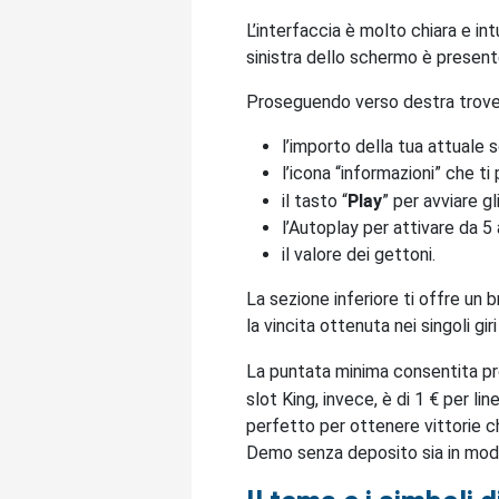
L’interfaccia è molto chiara e intu
sinistra dello schermo è present
Proseguendo verso destra trover
l’importo della tua attuale
l’icona “informazioni” che t
Play
il tasto “
” per avviare gl
l’Autoplay per attivare da 5 
il valore dei gettoni.
La sezione inferiore ti offre un 
la vincita ottenuta nei singoli giri
La puntata minima consentita pr
slot King, invece, è di 1 € per li
perfetto per ottenere vittorie c
Demo senza deposito sia in moda