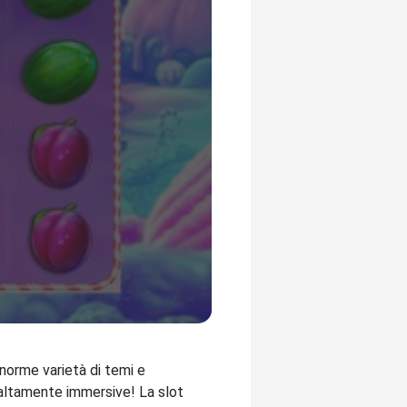
enorme varietà di temi e
 altamente immersive! La slot