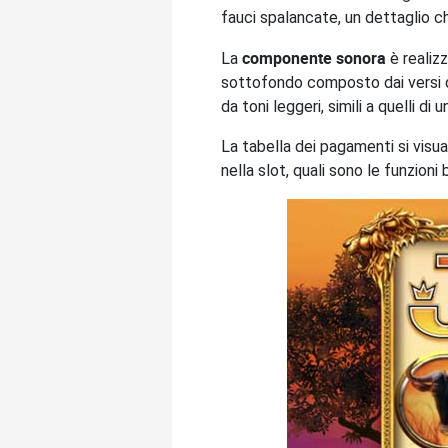
fauci spalancate, un dettaglio c
componente sonora
La
è realizz
sottofondo composto dai versi de
da toni leggeri, simili a quelli d
La tabella dei pagamenti si visua
nella slot, quali sono le funzioni