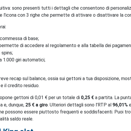
itiva: sono presenti tutti i dettagli che consentono di personalizzar
e l’icona con 3 righe che permette di attivare o disattivare la 
ai:
 scommessa di base;
i permette di accedere al regolamento e alla tabella dei pagament
i spins;
a 1.000 giri automatici;
breve recap sul balance, ossia sui gettoni a tua disposizione, mo
 e il credito residuo.
0,25 €
opone gettoni di 0,01 € per un totale di
a partita. La pun
25 € a giro
96,01%
nea e, dunque,
. Ulteriori dettagli sono l’RTP al
e
he possono essere piuttosto frequenti e soddisfacenti. Puoi trov
lità saldo reale.