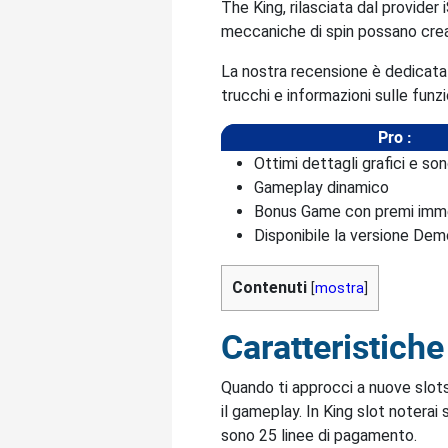
The King, rilasciata dal provide
meccaniche di spin possano crear
La nostra recensione è dedicata 
trucchi e informazioni sulle funz
Pro :
Ottimi dettagli grafici e son
Gameplay dinamico
Bonus Game con premi imme
Disponibile la versione De
Contenuti
[
mostra
]
Caratteristiche
Quando ti approcci a nuove slots
il gameplay. In King slot noterai 
sono 25 linee di pagamento.