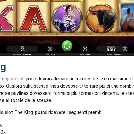
ng
paganti sul gioco dovrai allineare un minimo di 3 e un massimo di
o. Qualora sulla stessa linea dovesse atterrare più di una combin
diverse paylines dovessero formarsi più formazioni vincenti, le 
te al totale delle stesse.
la slot The King, potrai ricevere i seguenti premi:
;
0x;