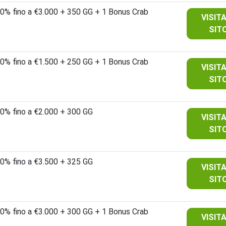
0% fino a €3.000 + 350 GG + 1 Bonus Crab
VISITA
SIT
0% fino a €1.500 + 250 GG + 1 Bonus Crab
VISITA
SIT
0% fino a €2.000 + 300 GG
VISITA
SIT
0% fino a €3.500 + 325 GG
VISITA
SIT
0% fino a €3.000 + 300 GG + 1 Bonus Crab
VISITA