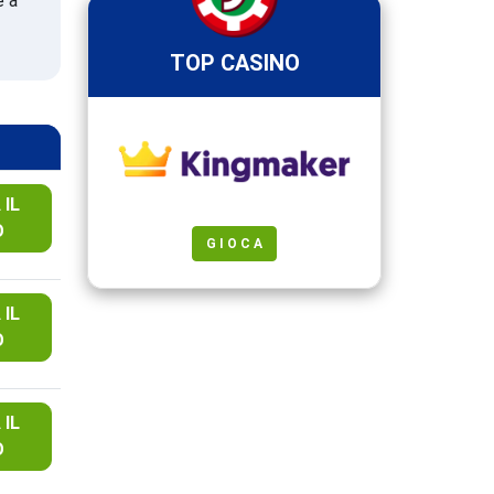
e a
TOP CASINO
 IL
O
G I O C A
 IL
O
 IL
O