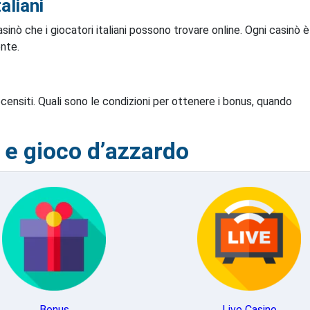
taliani
asinò che i giocatori italiani possono trovare online. Ogni casinò è
nte.
ecensiti. Quali sono le condizioni per ottenere i bonus, quando
ò e gioco d’azzardo
Bonus
Live Casino