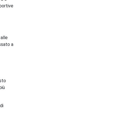
portive
alle
ssato a
esto
più
di