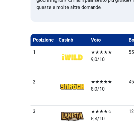
giochi migliori? Chi ha il palinsesto più grande
queste e molte altre domande.
Posizione
Casinò
Voto
Bo
1
★★★★★
55
9,0/10
2
★★★★★
45
8,0/10
3
★★★★☆
12
8,4/10