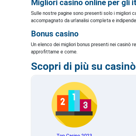
Migliori casino online per gli i
Sulle nostre pagine sono presenti solo i migliori c
accompagnato da un’analisi completa e indipende
Bonus casino
Un elenco dei migliori bonus presenti nei casinò r
approfittarne e come.
Scopri di più su casin
Top Casino 2023