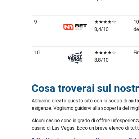
9
★★★★☆
10
8,4/10
de
10
★★★★☆
Fi
8,8/10
Cosa troverai sul nost
Abbiamo creato questo sito con lo scopo di aiutare 
esigenze. Vogliamo guidarvi alla scoperta del migli
Alcuni casinò sono in grado di offrire un’esperienz
casinò di Las Vegas. Ecco un breve elenco di tutt