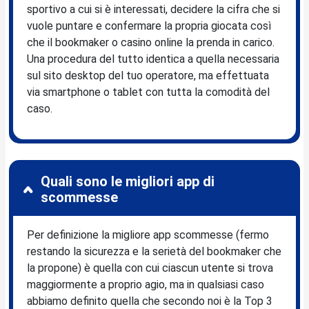
sportivo a cui si è interessati, decidere la cifra che si
vuole puntare e confermare la propria giocata così
che il bookmaker o casino online la prenda in carico.
Una procedura del tutto identica a quella necessaria
sul sito desktop del tuo operatore, ma effettuata
via smartphone o tablet con tutta la comodità del
caso.
Quali sono le migliori app di
scommesse
Per definizione la migliore app scommesse (fermo
restando la sicurezza e la serietà del bookmaker che
la propone) è quella con cui ciascun utente si trova
maggiormente a proprio agio, ma in qualsiasi caso
abbiamo definito quella che secondo noi è la Top 3