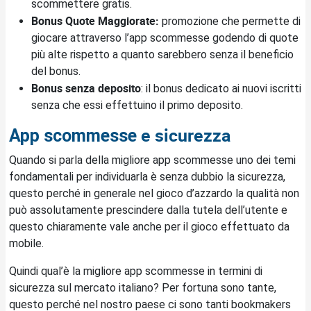
scommettere gratis.
Bonus Quote Maggiorate:
promozione che permette di
giocare attraverso l’app scommesse godendo di quote
più alte rispetto a quanto sarebbero senza il beneficio
del bonus.
Bonus senza deposito
: il bonus dedicato ai nuovi iscritti
senza che essi effettuino il primo deposito.
e sicurezza
App scommesse
Quando si parla della migliore app scommesse uno dei temi
fondamentali per individuarla è senza dubbio la sicurezza,
questo perché in generale nel gioco d’azzardo la qualità non
può assolutamente prescindere dalla tutela dell’utente e
questo chiaramente vale anche per il gioco effettuato da
mobile.
Quindi qual’è la migliore app scommesse in termini di
sicurezza sul mercato italiano? Per fortuna sono tante,
questo perché nel nostro paese ci sono tanti bookmakers