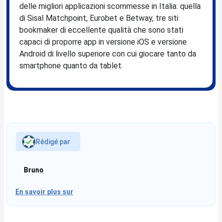
delle migliori applicazioni scommesse in Italia: quella
di Sisal Matchpoint, Eurobet e Betway, tre siti
bookmaker di eccellente qualità che sono stati
capaci di proporre app in versione iOS e versione
Android di livello superiore con cui giocare tanto da
smartphone quanto da tablet.
Rédigé par
Bruno
En savoir plus sur