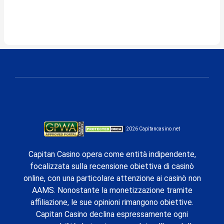
2026 Capitancasino.net
Capitan Casino opera come entità indipendente,
focalizzata sulla recensione obiettiva di casinò
online, con una particolare attenzione ai casinò non
AAMS. Nonostante la monetizzazione tramite
affiliazione, le sue opinioni rimangono obiettive.
Capitan Casino declina espressamente ogni