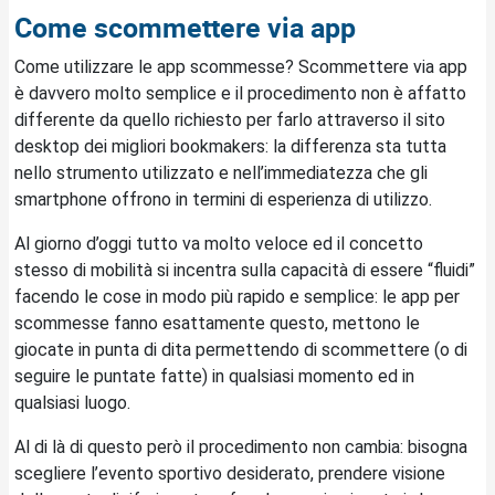
Come scommettere via app
Come utilizzare le app scommesse? Scommettere via app
è davvero molto semplice e il procedimento non è affatto
differente da quello richiesto per farlo attraverso il sito
desktop dei migliori bookmakers: la differenza sta tutta
nello strumento utilizzato e nell’immediatezza che gli
smartphone offrono in termini di esperienza di utilizzo.
Al giorno d’oggi tutto va molto veloce ed il concetto
stesso di mobilità si incentra sulla capacità di essere “fluidi”
facendo le cose in modo più rapido e semplice: le app per
scommesse fanno esattamente questo, mettono le
giocate in punta di dita permettendo di scommettere (o di
seguire le puntate fatte) in qualsiasi momento ed in
qualsiasi luogo.
Al di là di questo però il procedimento non cambia: bisogna
scegliere l’evento sportivo desiderato, prendere visione