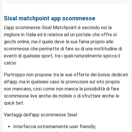
Sisal matchpoint app scommesse
L’app scommesse Sisal Matchpoint è secondo noi la
migliore in Italia ed è relativa ad un portale che offre sì
giochi online, ma il quale deve la sua fama proprio alle
scommesse che permette di fare su di una moltitudine di
eventi di qualsiasi sport, tra i quali naturalmente spicca il
calcio.
Purtroppo non propone tra le sue offerte dei bonus dedicati
all’app, ma in qualsiasi caso le promozioni sul sito proprio
non mancano, così come non manca la possibilità di fare
scommesse live anche da mobile o di sfruttare anche le
quick bet.
Vantaggi dell’app scommesse Sisal:
Interfaccia estremamente user friendly;