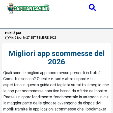
Publié par:
Mis à jour le 27 SETTEMBRE 2023
Migliori app scommesse del
2026
Quali sono le migliori app scommesse presenti in Italia?
Come funzionano? Queste e tante altre risposte ti
aspettano in questa guida dettagliata su tutto il meglio che
le app per scommesse sportive hanno da offrire nel nostro
Paese: un approfondimento fondamentale in un’epoca in cui
la maggior parte delle giocate avvengono da dispositivi
mobili tramite le applicazioni scommesse che i bookmaker