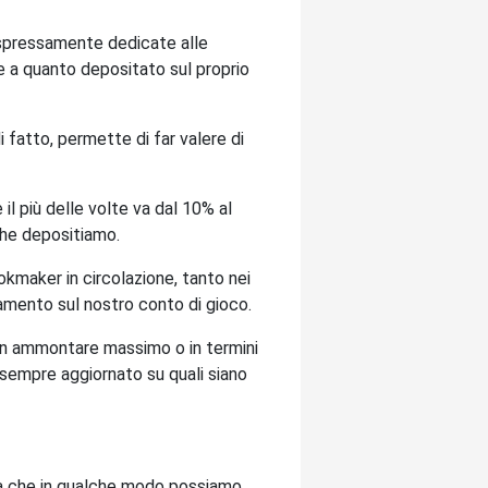
espressamente dedicate alle
 a quanto depositato sul proprio
 fatto, permette di far valere di
l più delle volte va dal 10% al
che depositiamo.
okmaker in circolazione, tanto nei
mento sul nostro conto di gioco.
un ammontare massimo o in termini
i sempre aggiornato su quali siano
ma che in qualche modo possiamo