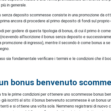
più in generale.
us senza deposito scommesse consiste in una promozione da ott
e prima ancora di procedere al primo deposito di fondi sul proprio
per godere di questa tipologia di bonus, di cui il primo è come p
(ricevendo all’iscrizione il bonus senza deposito e successivamen
a promozione di ingresso), mentre il secondo è come bonus a se
pegno.
o sia fondamentale verificare i termini e le condizioni che il b
 un bonus benvenuto scomm
a tra le prime condizioni per ottenere uno scommesse bonus be
e già iscritti al sito: il bonus benvenuto scommesse è un bonus 
tenti e si ottiene una volta sola. Nemmeno registrarsi di nuovo 