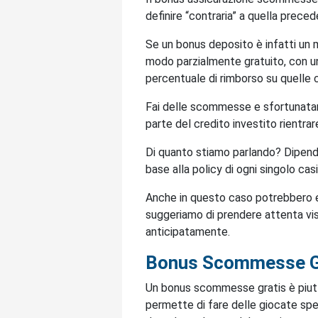
definire “contraria” a quella prece
Se un bonus deposito è infatti un 
modo parzialmente gratuito, con u
percentuale di rimborso su quelle c
Fai delle scommesse e sfortunatam
parte del credito investito rientrar
Di quanto stiamo parlando? Dipende
base alla policy di ogni singolo cas
Anche in questo caso potrebbero ess
suggeriamo di prendere attenta vis
anticipatamente.
Bonus Scommesse G
Un bonus scommesse gratis è piutto
permette di fare delle giocate spe