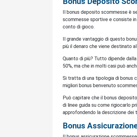
Bonus Deposito Sc
Il bonus deposito scommesse è sen
scommesse sportive e consiste in 
conto di gioco.
Il grande vantaggio di questo bonus
più il denaro che viene destinato all
Quanto di più? Tutto dipende dalla
50%, ma che in molti casi può anche
Si tratta di una tipologia di bonus
migliori bonus benvenuto scommess
Può capitare che il bonus deposit
di linee guida su come rigiocarlo pr
approfondendo la descrizione dei t
Bonus Assicurazio
Il bonus assicurazione scommesse 