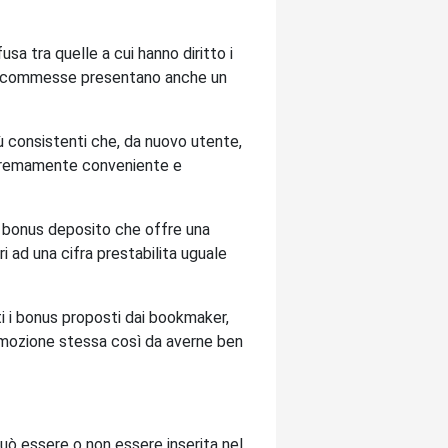
a tra quelle a cui hanno diritto i
ea scommesse presentano anche un
iù consistenti che, da nuovo utente,
estremamente conveniente e
un bonus deposito che offre una
 ad una cifra prestabilita uguale
i i bonus proposti dai bookmaker,
promozione stessa così da averne ben
ò essere o non essere inserita nel