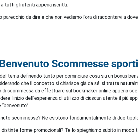
tutti gli utenti appena iscritti.
 parecchio da dire e che non vediamo l’ora di raccontarvi a dove
 Benvenuto Scommesse sport
vo del tema definendo tanto per cominciare cosa sia un bonus b
iderando che il concetto si chiarisce già da sé: si tratta natura
ità di scommessa da effettuare sul bookmaker online appena scel
rendere l’inizio dell’esperienza di utilizzo di ciascun utente il più
e “benvenuto”.
nvenuto scommesse? Ne esistono fondamentalmente di due tipologi
e distinte forme promozionali? Te lo spieghiamo subito in modo 