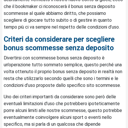
che il bookmaker ci riconoscerà il bonus senza deposito
scommesse al quale abbiamo diritto, che possiamo
scegliere di giocare tutto subito o di gestire in quanto
tempo più ci va sempre nel rispetto delle condizioni d’uso.
Criteri da considerare per scegliere
bonus scommesse senza deposito
Divertirsi con scommesse bonus senza deposito è
un’operazione tutto sommato semplice, questo perché una
volta ottenuto il proprio bonus senza deposito in realtà non
resta che utilizzarlo secondo quelli che sono i termini e le
condizioni d’uso proposte dallo specifico sito scommesse.
Uno dei criteri importanti da considerare sono però delle
eventuali limitazioni d’uso che potrebbero ipoteticamente
porre alcuni limiti alle nostre scommesse, questo potrebbe
eventualmente coinvolgere alcuni sport o eventi nello
specifico, ma si parla di un qualcosa che dipende