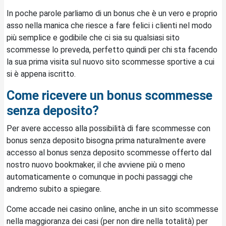
In poche parole parliamo di un bonus che è un vero e proprio
asso nella manica che riesce a fare felici i clienti nel modo
più semplice e godibile che ci sia su qualsiasi sito
scommesse lo preveda, perfetto quindi per chi sta facendo
la sua prima visita sul nuovo sito scommesse sportive a cui
si è appena iscritto.
Come ricevere un bonus scommesse
senza deposito?
Per avere accesso alla possibilità di fare scommesse con
bonus senza deposito bisogna prima naturalmente avere
accesso al bonus senza deposito scommesse offerto dal
nostro nuovo bookmaker, il che avviene più o meno
automaticamente o comunque in pochi passaggi che
andremo subito a spiegare.
Come accade nei casino online, anche in un sito scommesse
nella maggioranza dei casi (per non dire nella totalità) per