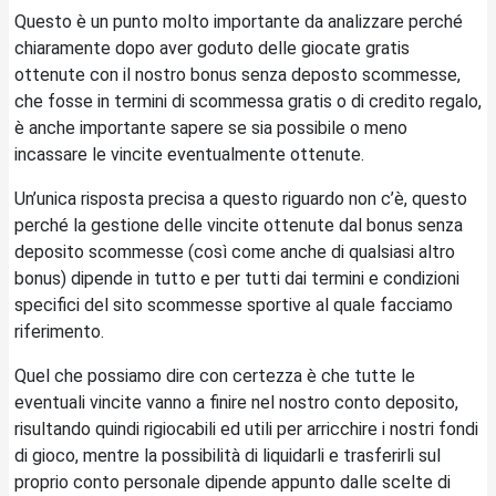
Questo è un punto molto importante da analizzare perché
chiaramente dopo aver goduto delle giocate gratis
ottenute con il nostro bonus senza deposto scommesse,
che fosse in termini di scommessa gratis o di credito regalo,
è anche importante sapere se sia possibile o meno
incassare le vincite eventualmente ottenute.
Un’unica risposta precisa a questo riguardo non c’è, questo
perché la gestione delle vincite ottenute dal bonus senza
deposito scommesse (così come anche di qualsiasi altro
bonus) dipende in tutto e per tutti dai termini e condizioni
specifici del sito scommesse sportive al quale facciamo
riferimento.
Quel che possiamo dire con certezza è che tutte le
eventuali vincite vanno a finire nel nostro conto deposito,
risultando quindi rigiocabili ed utili per arricchire i nostri fondi
di gioco, mentre la possibilità di liquidarli e trasferirli sul
proprio conto personale dipende appunto dalle scelte di