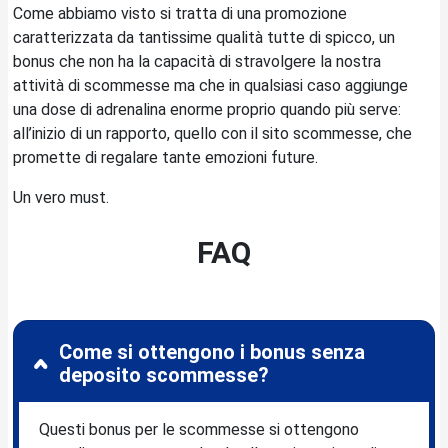
Come abbiamo visto si tratta di una promozione
caratterizzata da tantissime qualità tutte di spicco, un
bonus che non ha la capacità di stravolgere la nostra
attività di scommesse ma che in qualsiasi caso aggiunge
una dose di adrenalina enorme proprio quando più serve:
all’inizio di un rapporto, quello con il sito scommesse, che
promette di regalare tante emozioni future.
Un vero must.
FAQ
Come si ottengono i bonus senza
deposito scommesse?
Questi bonus per le scommesse si ottengono