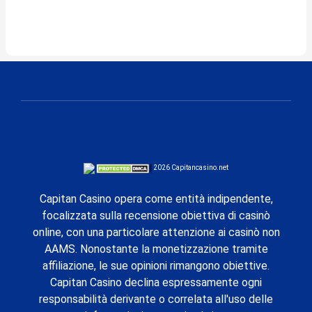
2026 Capitancasino.net
Capitan Casino opera come entità indipendente,
focalizzata sulla recensione obiettiva di casinò
online, con una particolare attenzione ai casinò non
AAMS. Nonostante la monetizzazione tramite
affiliazione, le sue opinioni rimangono obiettive.
Capitan Casino declina espressamente ogni
responsabilità derivante o correlata all'uso delle