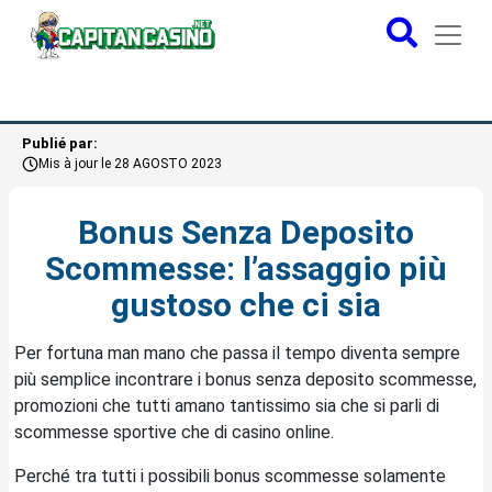
Publié par:
Mis à jour le 28 AGOSTO 2023
Bonus Senza Deposito
Scommesse: l’assaggio più
gustoso che ci sia
Per fortuna man mano che passa il tempo diventa sempre
più semplice incontrare i bonus senza deposito scommesse,
promozioni che tutti amano tantissimo sia che si parli di
scommesse sportive che di casino online.
Perché tra tutti i possibili bonus scommesse solamente