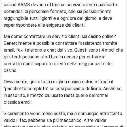
casino AAMS devono offrire un servizio clienti qualificato
dotandosi di personale formato, che sia possibilmente
raggiungibile tutti i giorni e a ogni ora del giorno, e deve
saper rispondere alle esigenze dei clienti.
Ma come contattare un servizio clienti sui casino online?
Generalmente è possibile contattare l’assistenza tramite
email, fax, telefono e chat dal vivo. Questi sono i 4 modi che
gli utenti possono sfruttare in genere per entrare in
contatto con il supporto clienti nella maggior parte dei
casino.
Ovviamente, quasi tutti i migliori casino online offrono il
“pacchetto completo” se così possiamo definirlo. Anche se,
in assoluto, il mezzo più usato resta quello dell’ormai
classica email.
Sicuramente viene meno usato, ma è comunque altrettanto
valido il fax, sebbene sia più meccanico. Altre valide