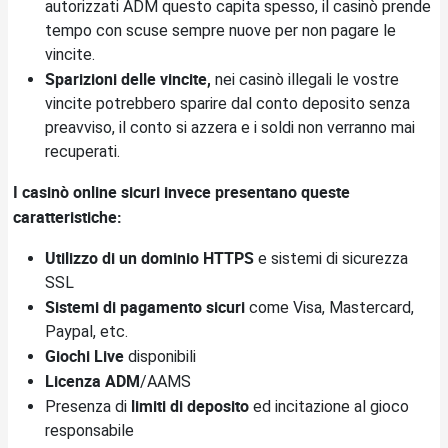
autorizzati ADM questo capita spesso, il casinò prende
tempo con scuse sempre nuove per non pagare le
vincite.
Sparizioni delle vincite,
nei casinò illegali le vostre
vincite potrebbero sparire dal conto deposito senza
preavviso, il conto si azzera e i soldi non verranno mai
recuperati.
I casinò online sicuri invece presentano queste
caratteristiche:
Utilizzo di un dominio HTTPS
e sistemi di sicurezza
SSL
Sistemi di pagamento sicuri
come Visa, Mastercard,
Paypal, etc.
Giochi Live
disponibili
Licenza ADM
/AAMS
limiti di deposito
Presenza di
ed incitazione al gioco
responsabile