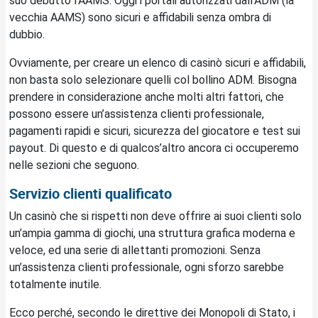
suo debutto l’AAMS. Oggi i portali autorizzati dall’ADM (la
vecchia AAMS) sono sicuri e affidabili senza ombra di
dubbio.
Ovviamente, per creare un elenco di casinò sicuri e affidabili,
non basta solo selezionare quelli col bollino ADM. Bisogna
prendere in considerazione anche molti altri fattori, che
possono essere un’assistenza clienti professionale,
pagamenti rapidi e sicuri, sicurezza del giocatore e test sui
payout. Di questo e di qualcos’altro ancora ci occuperemo
nelle sezioni che seguono.
Servizio clienti qualificato
Un casinò che si rispetti non deve offrire ai suoi clienti solo
un’ampia gamma di giochi, una struttura grafica moderna e
veloce, ed una serie di allettanti promozioni. Senza
un’assistenza clienti professionale, ogni sforzo sarebbe
totalmente inutile.
Ecco perché, secondo le direttive dei Monopoli di Stato, i