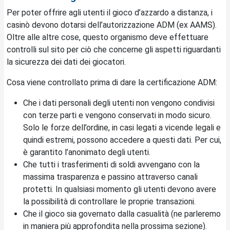
Per poter offrire agli utenti il gioco d’azzardo a distanza, i
casinò devono dotarsi dell’autorizzazione ADM (ex AAMS).
Oltre alle altre cose, questo organismo deve effettuare
controlli sul sito per ciò che concerne gli aspetti riguardanti
la sicurezza dei dati dei giocatori.
Cosa viene controllato prima di dare la certificazione ADM:
Che i dati personali degli utenti non vengono condivisi
con terze parti e vengono conservati in modo sicuro.
Solo le forze dell’ordine, in casi legati a vicende legali e
quindi estremi, possono accedere a questi dati. Per cui,
è garantito l’anonimato degli utenti.
Che tutti i trasferimenti di soldi avvengano con la
massima trasparenza e passino attraverso canali
protetti. In qualsiasi momento gli utenti devono avere
la possibilità di controllare le proprie transazioni.
Che il gioco sia governato dalla casualità (ne parleremo
in maniera più approfondita nella prossima sezione).