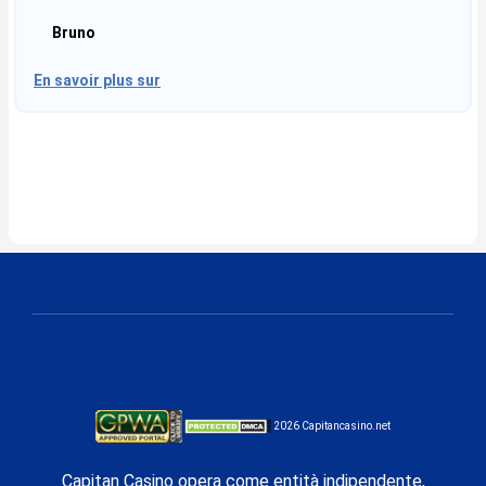
Bruno
En savoir plus sur
2026 Capitancasino.net
Capitan Casino opera come entità indipendente,