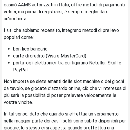
casinò AAMS autorizzati in Italia, offre metodi di pagamenti
veloci, ma prima di registrarsi, è sempre meglio dare
un’occhiata.
I siti che abbiamo recensito, integrano metodi di prelievo
popolari come:
bonifico bancario
carte di credito (Visa e MasterCard)
portafogli elettronici, tra cui figurano Neteller, Skrill e
PayPal
Non importa se siete amanti delle slot machine o dei giochi
da tavolo, se giocate d’azzardo online, ciò che vi interessa di
più sarà la possibilità di poter prelevare velocemente le
vostre vincite.
In tal senso, dato che quando si effettua un versamento
nella maggior parte dei casi i soldi sono subito disponibili per
giocare, lo stesso ci si aspetta quando si effettua una