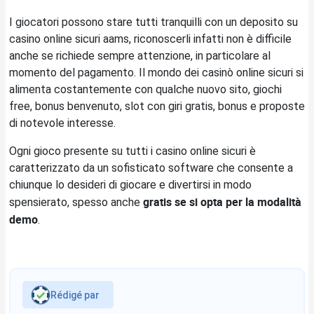
I giocatori possono stare tutti tranquilli con un deposito su
casino online sicuri aams, riconoscerli infatti non è difficile
anche se richiede sempre attenzione, in particolare al
momento del pagamento. Il mondo dei casinò online sicuri si
alimenta costantemente con qualche nuovo sito, giochi
free, bonus benvenuto, slot con giri gratis, bonus e proposte
di notevole interesse.
Ogni gioco presente su tutti i casino online sicuri è
caratterizzato da un sofisticato software che consente a
chiunque lo desideri di giocare e divertirsi in modo
gratis se si opta per la modalità
spensierato, spesso anche
demo
.
Rédigé par