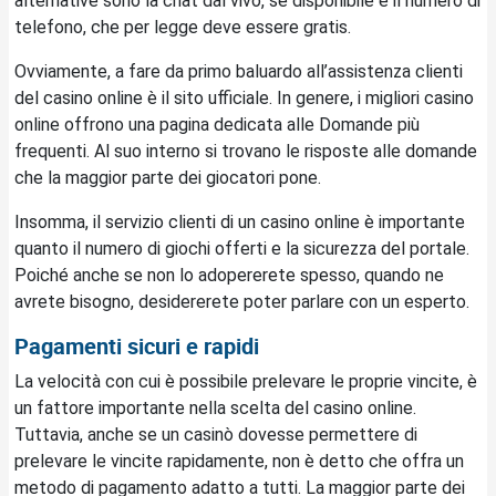
alternative sono la chat dal vivo, se disponibile e il numero di
telefono, che per legge deve essere gratis.
Ovviamente, a fare da primo baluardo all’assistenza clienti
del casino online è il sito ufficiale. In genere, i migliori casino
online offrono una pagina dedicata alle Domande più
frequenti. Al suo interno si trovano le risposte alle domande
che la maggior parte dei giocatori pone.
Insomma, il servizio clienti di un casino online è importante
quanto il numero di giochi offerti e la sicurezza del portale.
Poiché anche se non lo adopererete spesso, quando ne
avrete bisogno, desidererete poter parlare con un esperto.
Pagamenti sicuri e rapidi
La velocità con cui è possibile prelevare le proprie vincite, è
un fattore importante nella scelta del casino online.
Tuttavia, anche se un casinò dovesse permettere di
prelevare le vincite rapidamente, non è detto che offra un
metodo di pagamento adatto a tutti. La maggior parte dei