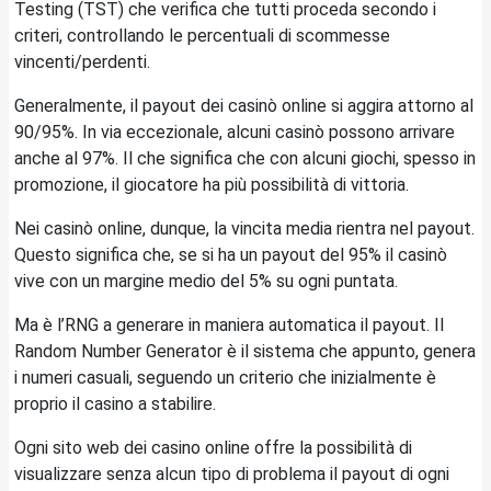
Testing (TST) che verifica che tutti proceda secondo i
criteri, controllando le percentuali di scommesse
vincenti/perdenti.
Generalmente, il payout dei casinò online si aggira attorno al
90/95%. In via eccezionale, alcuni casinò possono arrivare
anche al 97%. Il che significa che con alcuni giochi, spesso in
promozione, il giocatore ha più possibilità di vittoria.
Nei casinò online, dunque, la vincita media rientra nel payout.
Questo significa che, se si ha un payout del 95% il casinò
vive con un margine medio del 5% su ogni puntata.
Ma è l’RNG a generare in maniera automatica il payout. Il
Random Number Generator è il sistema che appunto, genera
i numeri casuali, seguendo un criterio che inizialmente è
proprio il casino a stabilire.
Ogni sito web dei casino online offre la possibilità di
visualizzare senza alcun tipo di problema il payout di ogni