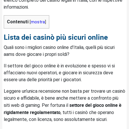
elenco completo dei casinò legali in Italia, con le rispettive
informazioni.
Contenuti
[
mostra
]
Lista dei casinò più sicuri online
Quali sono i migliori casino online d’Italia, quelli più sicuri
aams dove giocare i propri soldi?
Il settore del gioco online è in evoluzione e spesso vi si
affacciano nuovi operatori, e giocare in sicurezza deve
essere una delle priorità per i giocatori.
Leggere un’unica recensione non basta per trovare un casinò
sicuro e affidabile, è bene anche mettere a confronto più
settore del gioco online è
siti web di gaming. Per fortuna il
rigidamente regolamentato
, tutti i casinò che operano
legalmente, con licenza, sono assolutamente sicuri.