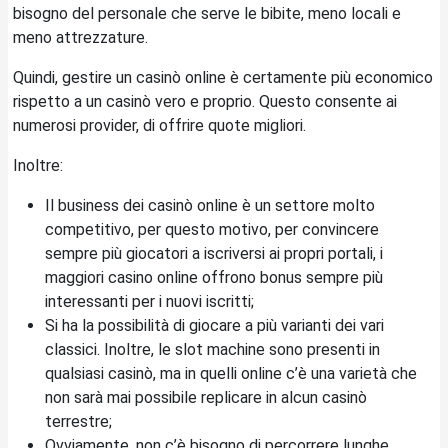
bisogno del personale che serve le bibite, meno locali e
meno attrezzature.
Quindi, gestire un casinò online è certamente più economico
rispetto a un casinò vero e proprio. Questo consente ai
numerosi provider, di offrire quote migliori.
Inoltre:
Il business dei casinò online è un settore molto
competitivo, per questo motivo, per convincere
sempre più giocatori a iscriversi ai propri portali, i
maggiori casino online offrono bonus sempre più
interessanti per i nuovi iscritti;
Si ha la possibilità di giocare a più varianti dei vari
classici. Inoltre, le slot machine sono presenti in
qualsiasi casinò, ma in quelli online c’è una varietà che
non sarà mai possibile replicare in alcun casinò
terrestre;
Ovviamente, non c’è bisogno di percorrere lunghe