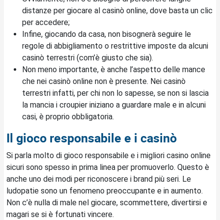
distanze per giocare al casinò online, dove basta un clic
per accedere;
Infine, giocando da casa, non bisognerà seguire le
regole di abbigliamento o restrittive imposte da alcuni
casinò terrestri (com’è giusto che sia).
Non meno importante, è anche l’aspetto delle mance
che nei casinò online non è presente. Nei casinò
terrestri infatti, per chi non lo sapesse, se non si lascia
la mancia i croupier iniziano a guardare male e in alcuni
casi, è proprio obbligatoria.
Il gioco responsabile e i casinò
Si parla molto di gioco responsabile e i migliori casino online
sicuri sono spesso in prima linea per promuoverlo. Questo è
anche uno dei modi per riconoscere i brand più seri. Le
ludopatie sono un fenomeno preoccupante e in aumento.
Non c’è nulla di male nel giocare, scommettere, divertirsi e
magari se si è fortunati vincere.