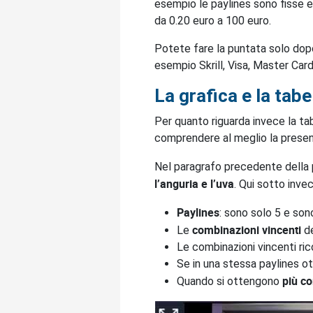
esempio le paylines sono fisse e
da 0.20 euro a 100 euro.
Potete fare la puntata solo dop
esempio Skrill, Visa, Master Card
La grafica e la tab
Per quanto riguarda invece la tab
comprendere al meglio la presen
Nel paragrafo precedente della p
l’anguria e l’uva
. Qui sotto inve
Paylines
: sono solo 5 e son
combinazioni vincenti
Le
de
Le combinazioni vincenti ri
Se in una stessa paylines ott
più c
Quando si ottengono