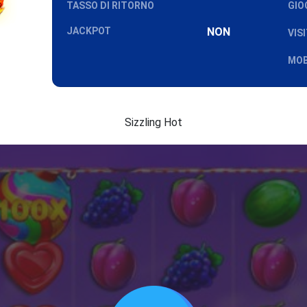
TASSO DI RITORNO
GIO
JACKPOT
NON
VIS
MOB
Sizzling Hot