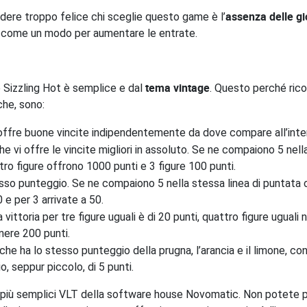
assenza delle gi
dere troppo felice chi sceglie questo game è l’
 come un modo per aumentare le entrate.
tema vintage
Sizzling Hot è semplice e dal
. Questo perché rico
che, sono:
, offre buone vincite indipendentemente da dove compare all’inte
che vi offre le vincite migliori in assoluto. Se ne compaiono 5 nell
ttro figure offrono 1000 punti e 3 figure 100 punti.
esso punteggio. Se ne compaiono 5 nella stessa linea di puntata
 e per 3 arrivate a 50.
la vittoria per tre figure uguali è di 20 punti, quattro figure uguali
enere 200 punti.
gia che ha lo stesso punteggio della prugna, l’arancia e il limone, 
o, seppur piccolo, di 5 punti.
più semplici VLT della software house Novomatic. Non potete per