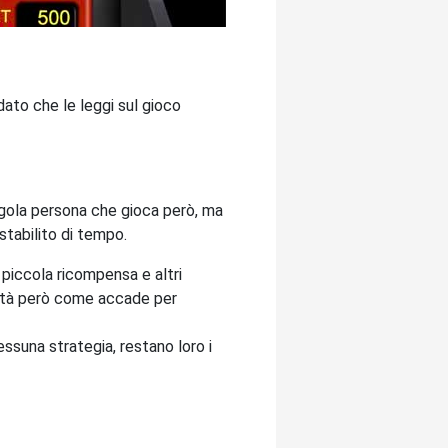
 dato che le leggi sul gioco
ingola persona che gioca però, ma
stabilito di tempo.
a piccola ricompensa e altri
ilità però come accade per
suna strategia, restano loro i