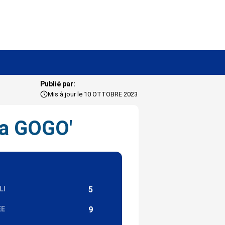
Publié par:
Mis à jour le 10 OTTOBRE 2023
e a GOGO'
LI
5
EE
9