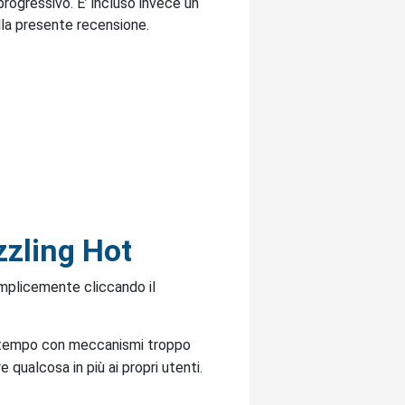
ogressivo. E’ incluso invece un
lla presente recensione.
zzling Hot
emplicemente cliccando il
re tempo con meccanismi troppo
qualcosa in più ai propri utenti.