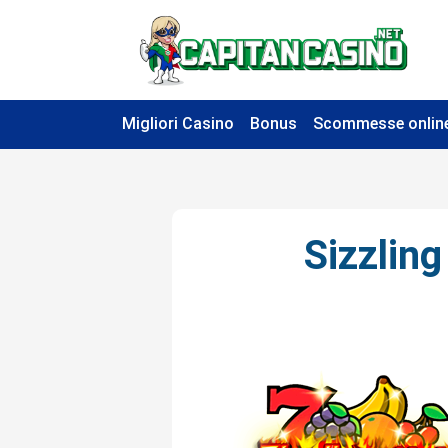
Migliori Casino
Bonus
Scommesse onlin
Sizzling