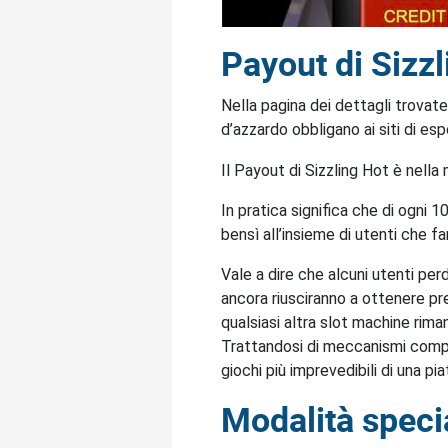
Payout di Sizzl
Nella pagina dei dettagli trovate
d’azzardo obbligano ai siti di esp
Il Payout di Sizzling Hot è nella 
In pratica significa che di ogni 
bensì all’insieme di utenti che f
Vale a dire che alcuni utenti per
ancora riusciranno a ottenere pr
qualsiasi altra slot machine rima
Trattandosi di meccanismi compl
giochi più imprevedibili di una p
Modalità speci