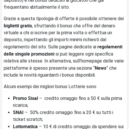
deposito) e nei bonus dedicati ai giocatori che già
frequentano abitualmente il sito.
Grazie a questa tipologia di offerte è possibile ottenere dei
biglietti gratis
, sfruttando il bonus che offre del denaro
virtuale a chi si iscrive per la prima volta o effettua un
deposito, rispettando gli importi minimi richiesti dal
regolamenti
regolamento del sito. Sulle pagine dedicate ai
delle singole promozioni
si può leggere ogni specifica
relativa alle stesse. In alternativa, sull’homepage delle varie
News
piattaforme è spesso presente una sezione “
” che
include le novità riguardanti i bonus disponibili.
Alcuni esempi dei migliori bonus Lotterie sono:
Promo Sisal
– credito omaggio fino a 50 € sulla prima
ricarica;
SNAI
– 50% credito omaggio fino a 20 € su tutti i
ticket scratch;
Lottomatica
– 10 € di credito omaggio da spendere sui