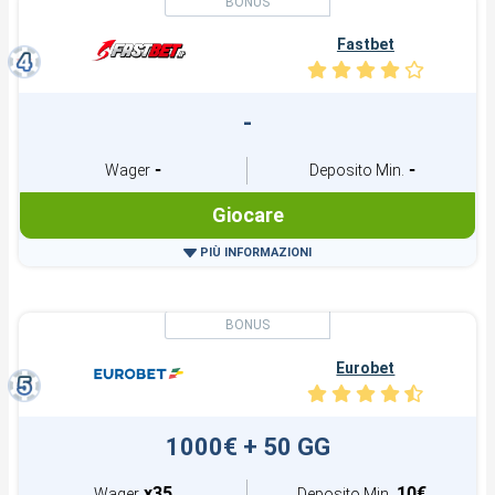
Fastbet
-
-
-
Wager
Deposito Min.
Giocare
PIÙ INFORMAZIONI
Eurobet
1000€ + 50 GG
x35
10€
Wager
Deposito Min.