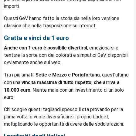
importi.
Questi GeV hanno fatto la storia sia nella loro versione
classica che nella trasposizione su internet.
Gratta e vinci da 1 euro
Anche con 1 euro è possibile divertirsi
, emozionarsi e
tentare la sorte con dei colorati e simpatici GeV, disponibili
ovviamente anche sul web.
Sette e Mezzo e Portafortuna
Tra i più amati:
, quest’ultimo
vincita massima di tutto rispetto, che arriva a
con una
10.000 euro
. Niente male con un investimento di un solo
euro.
Chi sceglie questi tagliandi spesso li sta provando per la
prima volta, o vuole diversificare il proprio budget,
moltiplicando le opportunità di avere delle soddisfazioni.