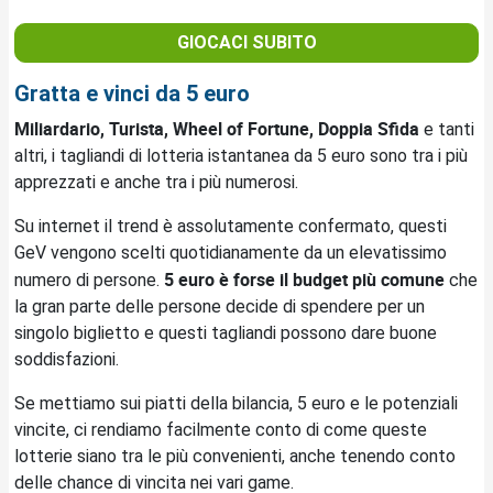
GIOCACI SUBITO
Gratta e vinci da 5 euro
Miliardario, Turista, Wheel of Fortune, Doppia Sfida
e tanti
altri, i tagliandi di lotteria istantanea da 5 euro sono tra i più
apprezzati e anche tra i più numerosi.
Su internet il trend è assolutamente confermato, questi
GeV vengono scelti quotidianamente da un elevatissimo
5 euro è forse il budget più comune
numero di persone.
che
la gran parte delle persone decide di spendere per un
singolo biglietto e questi tagliandi possono dare buone
soddisfazioni.
Se mettiamo sui piatti della bilancia, 5 euro e le potenziali
vincite, ci rendiamo facilmente conto di come queste
lotterie siano tra le più convenienti, anche tenendo conto
delle chance di vincita nei vari game.