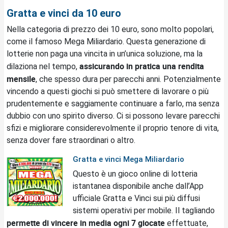
Gratta e vinci da 10 euro
Nella categoria di prezzo dei 10 euro, sono molto popolari,
come il famoso Mega Miliardario. Questa generazione di
lotterie non paga una vincita in un’unica soluzione, ma la
assicurando in pratica una rendita
dilaziona nel tempo,
mensile
, che spesso dura per parecchi anni. Potenzialmente
vincendo a questi giochi si può smettere di lavorare o più
prudentemente e saggiamente continuare a farlo, ma senza
dubbio con uno spirito diverso. Ci si possono levare parecchi
sfizi e migliorare considerevolmente il proprio tenore di vita,
senza dover fare straordinari o altro.
Gratta e vinci Mega Miliardario
Questo è un gioco online di lotteria
istantanea disponibile anche dall’App
ufficiale Gratta e Vinci sui più diffusi
sistemi operativi per mobile. Il tagliando
permette di vincere in media ogni 7 giocate
effettuate,