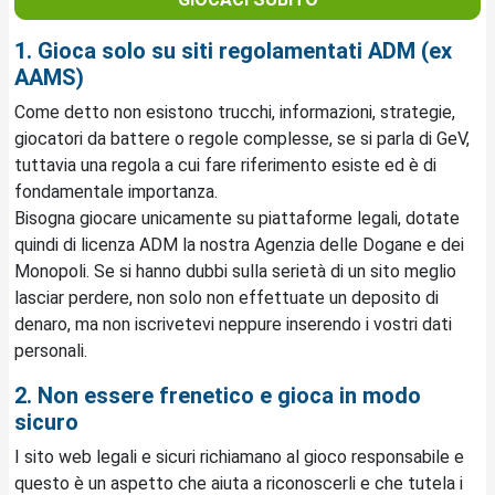
1. Gioca solo su siti regolamentati ADM (ex
AAMS)
Come detto non esistono trucchi, informazioni, strategie,
giocatori da battere o regole complesse, se si parla di GeV,
tuttavia una regola a cui fare riferimento esiste ed è di
fondamentale importanza.
Bisogna giocare unicamente su piattaforme legali, dotate
quindi di licenza ADM la nostra Agenzia delle Dogane e dei
Monopoli. Se si hanno dubbi sulla serietà di un sito meglio
lasciar perdere, non solo non effettuate un deposito di
denaro, ma non iscrivetevi neppure inserendo i vostri dati
personali.
2. Non essere frenetico e gioca in modo
sicuro
I sito web legali e sicuri richiamano al gioco responsabile e
questo è un aspetto che aiuta a riconoscerli e che tutela i