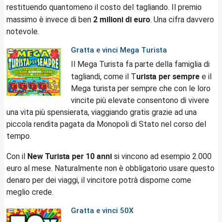
restituendo quantomeno il costo del tagliando. Il premio
2 milioni di euro
massimo è invece di ben
. Una cifra davvero
notevole.
Gratta e vinci Mega Turista
Il Mega Turista fa parte della famiglia di
urista per sempre
tagliandi, come il T
e il
Mega turista per sempre che con le loro
vincite più elevate consentono di vivere
una vita più spensierata, viaggiando gratis grazie ad una
piccola rendita pagata da Monopoli di Stato nel corso del
tempo.
New Turista per 10 anni
Con il
si vincono ad esempio 2.000
euro al mese. Naturalmente non è obbligatorio usare questo
denaro per dei viaggi, il vincitore potrà disporne come
meglio crede.
Gratta e vinci 50X