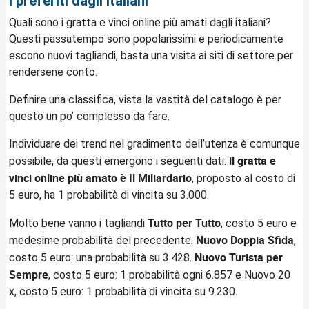
I preferiti dagli Italiani
Quali sono i gratta e vinci online più amati dagli italiani?
Questi passatempo sono popolarissimi e periodicamente
escono nuovi tagliandi, basta una visita ai siti di settore per
rendersene conto.
Definire una classifica, vista la vastità del catalogo è per
questo un po’ complesso da fare.
Individuare dei trend nel gradimento dell’utenza è comunque
il gratta e
possibile, da questi emergono i seguenti dati:
vinci online più amato è Il Miliardario
, proposto al costo di
5 euro, ha 1 probabilità di vincita su 3.000.
Tutto per Tutto
Molto bene vanno i tagliandi
, costo 5 euro e
Nuovo Doppia Sfida
medesime probabilità del precedente.
,
Nuovo Turista per
costo 5 euro: una probabilità su 3.428.
Sempre
, costo 5 euro: 1 probabilità ogni 6.857 e Nuovo 20
x, costo 5 euro: 1 probabilità di vincita su 9.230.