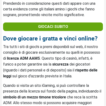
Prendendo in considerazione questi dati appare con una
certa evidenza come gli italiani amino i giochi che fanno
sognare, promettendo vincite molto significative.
GIOCACI SUBITO
Dove giocare i gratta e vinci online?
Tra tutti i siti di giochi a premi disponibili sul web, il nostro
consiglio è di giocare esclusivamente su quelli in possesso
licenza ADM AAMS
di
. Questo tipo di casinò, infatti, è
sicurezza
l’unico a poter garantire sia la
dei giocatori
rispetto delle
(riguardo i dati personali e di deposito) sia il
leggi
sul gioco d’azzardo previste in Italia.
Quando si visita un sito iGaming, si può controllare la
presenza della licenza sul fondo della pagina, individuando il
simbolo di un mezzo timone tricolore
che reca la scritta
ADM. Allo stesso modo si possono acquisire maggiori