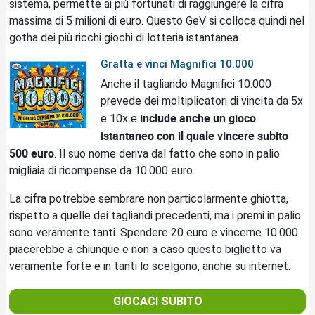
sistema, permette ai più fortunati di raggiungere la cifra
massima di 5 milioni di euro. Questo GeV si colloca quindi nel
gotha dei più ricchi giochi di lotteria istantanea.
Gratta e vinci Magnifici 10.000
Anche il tagliando Magnifici 10.000
prevede dei moltiplicatori di vincita da 5x
include anche un gioco
e 10x e
istantaneo con il quale vincere subito
500 euro
. Il suo nome deriva dal fatto che sono in palio
migliaia di ricompense da 10.000 euro.
La cifra potrebbe sembrare non particolarmente ghiotta,
rispetto a quelle dei tagliandi precedenti, ma i premi in palio
sono veramente tanti. Spendere 20 euro e vincerne 10.000
piacerebbe a chiunque e non a caso questo biglietto va
veramente forte e in tanti lo scelgono, anche su internet.
GIOCACI SUBITO