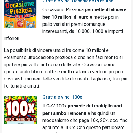
Gratta e vinci Occasione Preziosa
permette di vincere
Occasione Preziosa
ben 10 milioni di euro
e mette poi in
palio vari altri premi comunque
interessanti, da 10.000, 1.000 e importi
inferiori.
La possibilità di vincere una cifra come 10 milioni è
veramente un’occasione preziosa e che non facilmente si
ripeterà più volte nel corso della vita. Occasioni come
queste andrebbero colte e molti italiani la vedono proprio
così, visti i numeri delle vendite di questo tagliando, tra i più
fortunati e amati.
Gratta e vinci 100x
prevede dei moltiplicatori
Il GeV 100x
per i simboli vincenti
e ha quindi un
meccanismo che paga 10x, 20x, ecc. fino
appunto a 100x. Con questo particolare