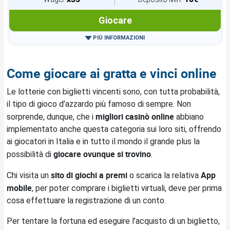
Giocare
PIÙ INFORMAZIONI
Come giocare ai gratta e vinci online
Le lotterie con biglietti vincenti sono, con tutta probabilità,
il tipo di gioco d’azzardo più famoso di sempre. Non
migliori casinò online
sorprende, dunque, che i
abbiano
implementato anche questa categoria sui loro siti, offrendo
ai giocatori in Italia e in tutto il mondo il grande plus la
giocare ovunque si trovino
possibilità di
.
sito di giochi a premi
App
Chi visita un
o scarica la relativa
mobile
, per poter comprare i biglietti virtuali, deve per prima
cosa effettuare la registrazione di un conto.
Per tentare la fortuna ed eseguire l’acquisto di un biglietto,