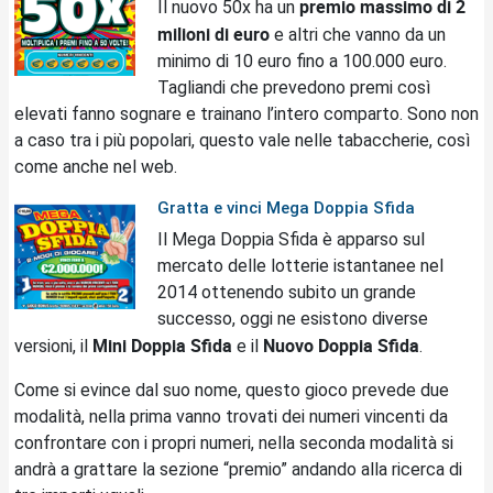
premio massimo di 2
Il nuovo 50x ha un
milioni di euro
e altri che vanno da un
minimo di 10 euro fino a 100.000 euro.
Tagliandi che prevedono premi così
elevati fanno sognare e trainano l’intero comparto. Sono non
a caso tra i più popolari, questo vale nelle tabaccherie, così
come anche nel web.
Gratta e vinci Mega Doppia Sfida
Il Mega Doppia Sfida è apparso sul
mercato delle lotterie istantanee nel
2014 ottenendo subito un grande
successo, oggi ne esistono diverse
Mini Doppia Sfida
Nuovo Doppia Sfida
versioni, il
e il
.
Come si evince dal suo nome, questo gioco prevede due
modalità, nella prima vanno trovati dei numeri vincenti da
confrontare con i propri numeri, nella seconda modalità si
andrà a grattare la sezione “premio” andando alla ricerca di