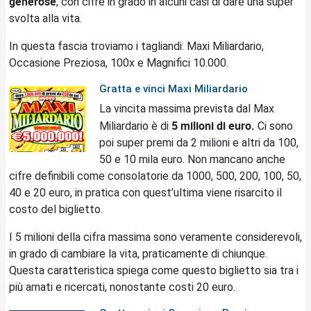
generose
, con cifre in grado in alcuni casi di dare una super
svolta alla vita.
In questa fascia troviamo i tagliandi: Maxi Miliardario,
Occasione Preziosa, 100x e Magnifici 10.000.
Gratta e vinci Maxi Miliardario
La vincita massima prevista dal Max
5 milioni di euro.
Miliardario è di
Ci sono
poi super premi da 2 milioni e altri da 100,
50 e 10 mila euro. Non mancano anche
cifre definibili come consolatorie da 1000, 500, 200, 100, 50,
40 e 20 euro, in pratica con quest’ultima viene risarcito il
costo del biglietto.
I 5 milioni della cifra massima sono veramente considerevoli,
in grado di cambiare la vita, praticamente di chiunque.
Questa caratteristica spiega come questo biglietto sia tra i
più amati e ricercati, nonostante costi 20 euro.