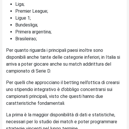
Liga;
Premier League;
Ligue 1;
Bundesliga;
Primera argentina;
Brasileirao;
Per quanto riguarda i principali paesi inoltre sono
disponibili anche tante delle categorie inferiori, in Italia si
arriva a poter giocare anche su match addirittura del
campionato di Serie D.
Per quelli che approcciano il betting nell’ottica di crearsi
uno stipendio integrativo è d’obbligo concentrarsi sui
campionati principali, visto che questi hanno due
caratteristiche fondamentali.
La prima è la maggior disponibilità di dati e statistiche,
necessari per lo studio dei match e poter programmare
strategie vincenti nel lungo termine.