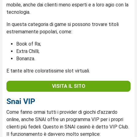
mobile, anche dai clienti meno esperti e a loro agio con la
tecnologia.
In questa categoria di game si possono trovare titoli
estremamente popolari, come:
Book of Ra;
Extra Chilli;
Bonanza.
E tante altre coloratissime slot virtuali.
VISITA IL SITO
Snai VIP
Come fanno ormai tutti i provider di giochi d’azzardo
online, anche SNAI offre un programma VIP per i propri
clienti più fedeli. Questo in SNAI casinò è detto VIP Club.
Il funzionamento è davvero molto semplice: