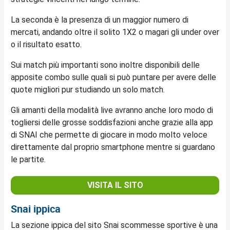
La seconda è la presenza di un maggior numero di
mercati, andando oltre il solito 1X2 o magari gli under over
o il risultato esatto.
Sui match più importanti sono inoltre disponibili delle
apposite combo sulle quali si può puntare per avere delle
quote migliori pur studiando un solo match.
Gli amanti della modalità live avranno anche loro modo di
togliersi delle grosse soddisfazioni anche grazie alla app
di SNAI che permette di giocare in modo molto veloce
direttamente dal proprio smartphone mentre si guardano
le partite.
VISITA IL SITO
Snai ippica
La sezione ippica del sito Snai scommesse sportive è una