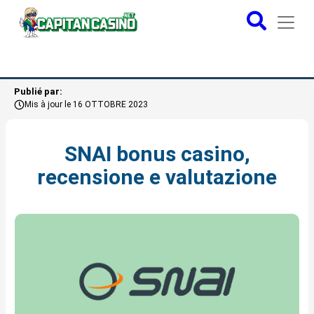
Publié par:
Mis à jour le 16 OTTOBRE 2023
SNAI bonus casino,
recensione e valutazione