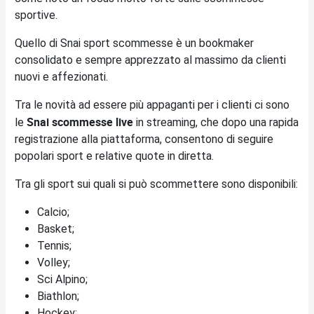
sportive.
Quello di Snai sport scommesse è un bookmaker
consolidato e sempre apprezzato al massimo da clienti
nuovi e affezionati.
Tra le novità ad essere più appaganti per i clienti ci sono
Snai scommesse live
le
in streaming, che dopo una rapida
registrazione alla piattaforma, consentono di seguire
popolari sport e relative quote in diretta.
Tra gli sport sui quali si può scommettere sono disponibili:
Calcio;
Basket;
Tennis;
Volley;
Sci Alpino;
Biathlon;
Hockey;