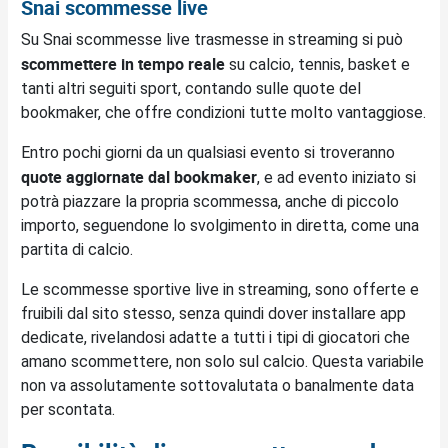
Snai scommesse live
Su Snai scommesse live trasmesse in streaming si può
scommettere in tempo reale
su calcio, tennis, basket e
tanti altri seguiti sport, contando sulle quote del
bookmaker, che offre condizioni tutte molto vantaggiose.
Entro pochi giorni da un qualsiasi evento si troveranno
quote aggiornate dal bookmaker
, e ad evento iniziato si
potrà piazzare la propria scommessa, anche di piccolo
importo, seguendone lo svolgimento in diretta, come una
partita di calcio.
Le scommesse sportive live in streaming, sono offerte e
fruibili dal sito stesso, senza quindi dover installare app
dedicate, rivelandosi adatte a tutti i tipi di giocatori che
amano scommettere, non solo sul calcio. Questa variabile
non va assolutamente sottovalutata o banalmente data
per scontata.