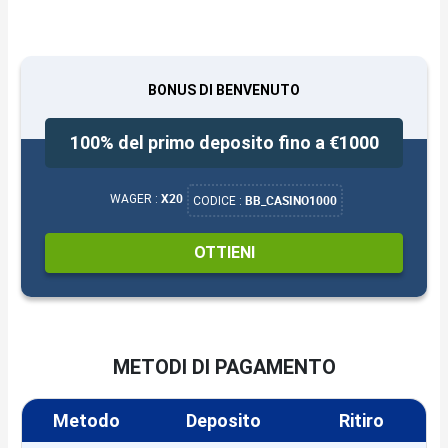
BONUS DI BENVENUTO
100% del primo deposito fino a €1000
X20
WAGER :
BB_CASINO1000
CODICE :
OTTIENI
METODI DI PAGAMENTO
Metodo
Deposito
Ritiro