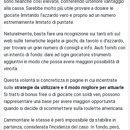
sono neanche così elevate, conferendo ulteriore vantaggio
alla cassa. Sarebbe molto più utile provare a dosare le
giocate limitando l’azzardo vero e proprio ad un numero
estremamente limitato di puntate.
Naturalmente, basta fare una ricognizione sui tanti siti sul
web sulle tematiche legate ai giochi, da tavolo o d’azzardo,
per trovare un gran numero di consigli e info. Aiuti forniti con
un intento di fondo: dare ad ogni giocatore strumenti
aggiuntivi in modo che possa avere maggiori possibilità di
vincita.
Questa volontà si concretizza in pagine in cui incentrate
strategie da utilizzare e il modo migliore per attuarle
sulle
.
Si tratti di bonus free o di giocate con soldi veri, possono
rappresentare una base per avere maggiori opportunità
quando si decide di scommettere sulla roulette americana.
L’ammontare le stesse è però impossibile da stabilire in
partenza, considerata l’incidenza del caso. In fondo, però,