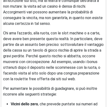
all’iscrizione sul sito, ma la realtà è comunque destinata a
non mutare: la visita ad un casino è densa di rischi.
Accorgimenti vari possono aumentare la probabilità di
conseguire la vincita, ma non garantirla, in quanto non esiste
alcuna certezza in tal senso.
Chi ama l’azzardo, alla ruota, con le slot machine o a carte,
deve avere ben presente questa realtà. In particolare, deve
partire da un assunto ben preciso: sottovalutare il vantaggio
della cassa su un tavolo di gioco rischia di aprire la strada a
gravi perdite. Perché questo rischio si abbatta, occorre
muoversi con circospezione. Ad esempio, usando i bonus
ottenuti dopo il deposito nelle scommesse con la ruota, o
facendo visita al sito solo dopo una congrua preparazione
con la roulette free offerta dai siti sul web.
Per aumentare le possibilità di guadagnare, si può inoltre
ricorrere alle seguenti strategie:
Vicini dello zero
, che prevede puntate sui numeri ad