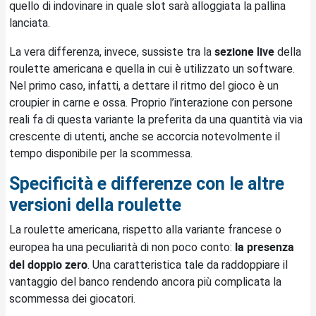
quello di indovinare in quale slot sarà alloggiata la pallina
lanciata.
sezione live
La vera differenza, invece, sussiste tra la
della
roulette americana e quella in cui è utilizzato un software.
Nel primo caso, infatti, a dettare il ritmo del gioco è un
croupier in carne e ossa. Proprio l’interazione con persone
reali fa di questa variante la preferita da una quantità via via
crescente di utenti, anche se accorcia notevolmente il
tempo disponibile per la scommessa.
Specificità e differenze con le altre
versioni della roulette
La roulette americana, rispetto alla variante francese o
la presenza
europea ha una peculiarità di non poco conto:
del doppio zero
. Una caratteristica tale da raddoppiare il
vantaggio del banco rendendo ancora più complicata la
scommessa dei giocatori.