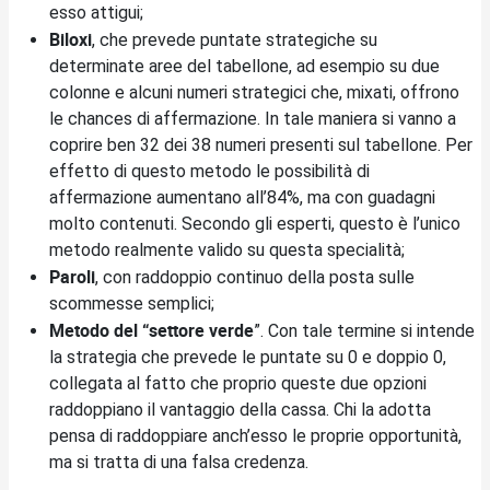
esso attigui;
Biloxi
, che prevede puntate strategiche su
determinate aree del tabellone, ad esempio su due
colonne e alcuni numeri strategici che, mixati, offrono
le chances di affermazione. In tale maniera si vanno a
coprire ben 32 dei 38 numeri presenti sul tabellone. Per
effetto di questo metodo le possibilità di
affermazione aumentano all’84%, ma con guadagni
molto contenuti. Secondo gli esperti, questo è l’unico
metodo realmente valido su questa specialità;
Paroli
, con raddoppio continuo della posta sulle
scommesse semplici;
Metodo del “settore verde
”. Con tale termine si intende
la strategia che prevede le puntate su 0 e doppio 0,
collegata al fatto che proprio queste due opzioni
raddoppiano il vantaggio della cassa. Chi la adotta
pensa di raddoppiare anch’esso le proprie opportunità,
ma si tratta di una falsa credenza.