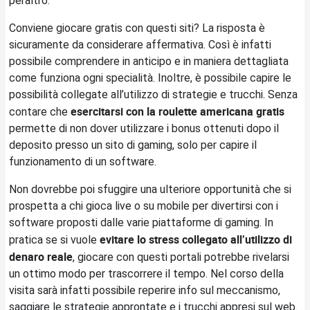
peraltro.
Conviene giocare gratis con questi siti? La risposta è
sicuramente da considerare affermativa. Così è infatti
possibile comprendere in anticipo e in maniera dettagliata
come funziona ogni specialità. Inoltre, è possibile capire le
possibilità collegate all’utilizzo di strategie e trucchi. Senza
esercitarsi con la roulette americana gratis
contare che
permette di non dover utilizzare i bonus ottenuti dopo il
deposito presso un sito di gaming, solo per capire il
funzionamento di un software.
Non dovrebbe poi sfuggire una ulteriore opportunità che si
prospetta a chi gioca live o su mobile per divertirsi con i
software proposti dalle varie piattaforme di gaming. In
evitare lo stress collegato all’utilizzo di
pratica se si vuole
denaro reale
, giocare con questi portali potrebbe rivelarsi
un ottimo modo per trascorrere il tempo. Nel corso della
visita sarà infatti possibile reperire info sul meccanismo,
saggiare le strategie approntate e i trucchi appresi sul web.