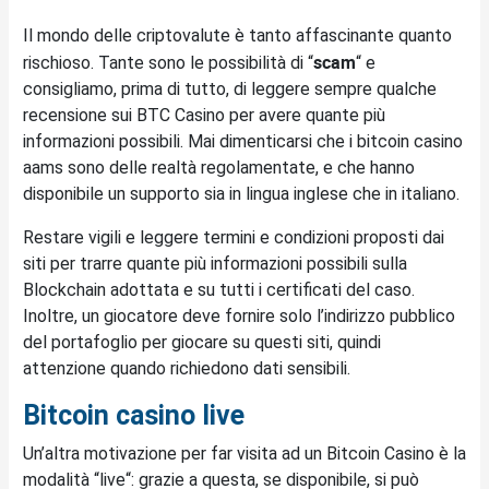
Il mondo delle criptovalute è tanto affascinante quanto
scam
rischioso. Tante sono le possibilità di “
“ e
consigliamo, prima di tutto, di leggere sempre qualche
recensione sui BTC Casino per avere quante più
informazioni possibili. Mai dimenticarsi che i bitcoin casino
aams sono delle realtà regolamentate, e che hanno
disponibile un supporto sia in lingua inglese che in italiano.
Restare vigili e leggere termini e condizioni proposti dai
siti per trarre quante più informazioni possibili sulla
Blockchain adottata e su tutti i certificati del caso.
Inoltre, un giocatore deve fornire solo l’indirizzo pubblico
del portafoglio per giocare su questi siti, quindi
attenzione quando richiedono dati sensibili.
Bitcoin casino live
Un’altra motivazione per far visita ad un Bitcoin Casino è la
modalità “live“: grazie a questa, se disponibile, si può