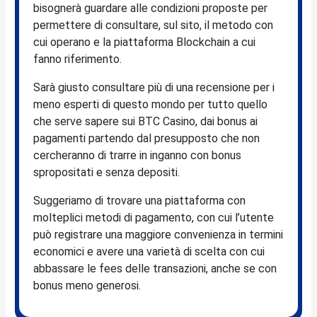
bisognerà guardare alle condizioni proposte per
permettere di consultare, sul sito, il metodo con
cui operano e la piattaforma Blockchain a cui
fanno riferimento.
Sarà giusto consultare più di una recensione per i
meno esperti di questo mondo per tutto quello
che serve sapere sui BTC Casino, dai bonus ai
pagamenti partendo dal presupposto che non
cercheranno di trarre in inganno con bonus
spropositati e senza depositi.
Suggeriamo di trovare una piattaforma con
molteplici metodi di pagamento, con cui l’utente
può registrare una maggiore convenienza in termini
economici e avere una varietà di scelta con cui
abbassare le fees delle transazioni, anche se con
bonus meno generosi.