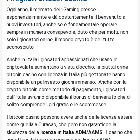
Ogni anno, il mercato dell’iGaming cresce
esponenzialmente e dà costantemente il benvenuto a
nuovi investitori, anche se è fondamentale operare
sempre in maniera consapevole, dato che per molti, non
solo i giocatori online, il mondo crypto è del tutto
sconosciuto
Anche in Italia i giocatori appassionati che usano le
criptovalute aumentano a vista d’occhio, le piattaforme
bitcoin casino con licenza in Italia più gettonate hanno
disponibile un palinsesto giochi immenso. Anche con la
crypto bitcoin come metodo di pagamento, i giocatori
dall’Italia avranno disponibile il bonus di benvenuto che di
solito comprende i giri gratis e le scommesse.
I bitcoin casino possono avere anche delle licenze estere
come quella a Curacao, che però non garantisce la
licenza in Italia ADM/AAMS
sicurezza della
. I casinò che
accettano bitcoin non possiedono licenza ADM.