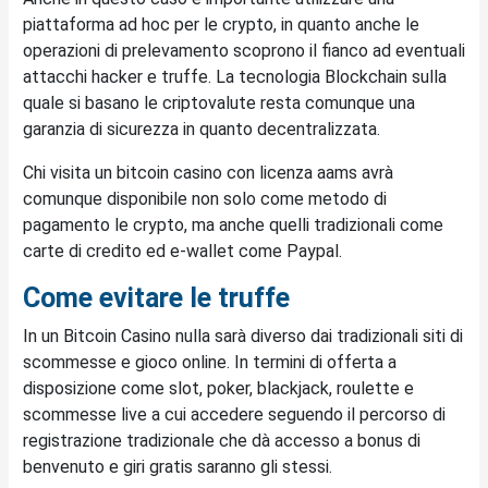
piattaforma ad hoc per le crypto, in quanto anche le
operazioni di prelevamento scoprono il fianco ad eventuali
attacchi hacker e truffe. La tecnologia Blockchain sulla
quale si basano le criptovalute resta comunque una
garanzia di sicurezza in quanto decentralizzata.
Chi visita un bitcoin casino con licenza aams avrà
comunque disponibile non solo come metodo di
pagamento le crypto, ma anche quelli tradizionali come
carte di credito ed e-wallet come Paypal.
Come evitare le truffe
In un Bitcoin Casino nulla sarà diverso dai tradizionali siti di
scommesse e gioco online. In termini di offerta a
disposizione come slot, poker, blackjack, roulette e
scommesse live a cui accedere seguendo il percorso di
registrazione tradizionale che dà accesso a bonus di
benvenuto e giri gratis saranno gli stessi.