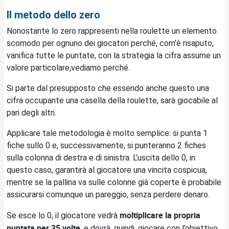
Il metodo dello zero
Nonostante lo zero rappresenti nella roulette un elemento
scomodo per ognuno dei giocatori perché, com’è risaputo,
vanifica tutte le puntate, con la strategia la cifra assume un
valore particolare,vediamo perché.
Si parte dal presupposto che essendo anche questo una
cifra occupante una casella della roulette, sarà giocabile al
pari degli altri.
Applicare tale metodologia è molto semplice: si punta 1
fiche sullo 0 e, successivamente, si punteranno 2 fiches
sulla colonna di destra e di sinistra. L’uscita dello 0, in
questo caso, garantirà al giocatore una vincita cospicua,
mentre se la pallina va sulle colonne già coperte è probabile
assicurarsi comunque un pareggio, senza perdere denaro.
moltiplicare la propria
Se esce lo 0, il giocatore vedrà
puntata per 35 volte
, e dovrà, quindi, giocare con l’obiettivo