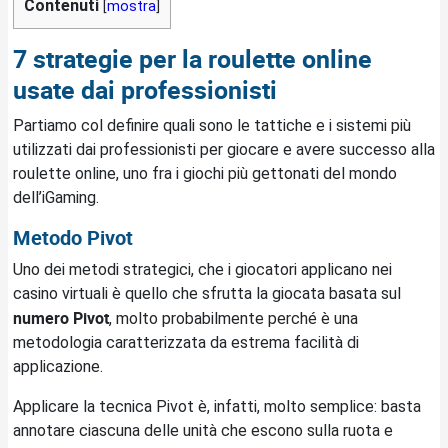
Contenuti
[
mostra
]
7 strategie per la roulette online
usate dai professionisti
Partiamo col definire quali sono le tattiche e i sistemi più
utilizzati dai professionisti per giocare e avere successo alla
roulette online, uno fra i giochi più gettonati del mondo
dell’iGaming.
Metodo Pivot
Uno dei metodi strategici, che i giocatori applicano nei
casino virtuali è quello che sfrutta la giocata basata sul
numero Pivot
, molto probabilmente perché è una
metodologia caratterizzata da estrema facilità di
applicazione.
Applicare la tecnica Pivot è, infatti, molto semplice: basta
annotare ciascuna delle unità che escono sulla ruota e