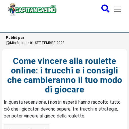
Publié par:
Mis à jour le 01 SETTEMBRE 2023
Come vincere alla roulette
online: i trucchi e i consigli
che cambieranno il tuo modo
di giocare
In questa recensione, i nostri esperti hanno raccolto tutto
ciò che i giocatori devono sapere, fra trucchi e strategie,
per poter vincere al gioco della roulette.