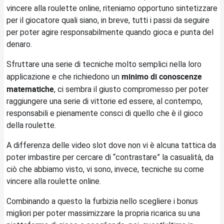
vincere alla roulette online, riteniamo opportuno sintetizzare
per il giocatore quali siano, in breve, tutti i passi da seguire
per poter agire responsabilmente quando gioca e punta del
denaro.
Sfruttare una serie di tecniche molto semplici nella loro
minimo di conoscenze
applicazione e che richiedono un
matematiche
, ci sembra il giusto compromesso per poter
raggiungere una serie di vittorie ed essere, al contempo,
responsabili e pienamente consci di quello che è il gioco
della roulette.
A differenza delle video slot dove non vi è alcuna tattica da
poter imbastire per cercare di “contrastare” la casualità, da
ciò che abbiamo visto, vi sono, invece, tecniche su come
vincere alla roulette online.
Combinando a questo la furbizia nello scegliere i bonus
migliori per poter massimizzare la propria ricarica su una