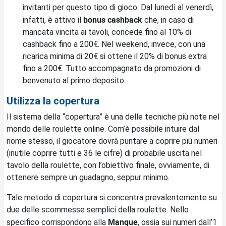
invitanti per questo tipo di gioco. Dal lunedì al venerdì,
bonus cashback
infatti, è attivo il
che, in caso di
mancata vincita ai tavoli, concede fino al 10% di
cashback fino a 200€. Nel weekend, invece, con una
ricarica minima di 20€ si ottene il 20% di bonus extra
fino a 200€. Tutto accompagnato da promozioni di
benvenuto al primo deposito.
Utilizza la copertura
Il sistema della “copertura” è una delle tecniche più note nel
mondo delle roulette online. Com’è possibile intuire dal
nome stesso, il giocatore dovrà puntare a coprire più numeri
(inutile coprire tutti e 36 le cifre) di probabile uscita nel
tavolo della roulette, con l’obiettivo finale, ovviamente, di
ottenere sempre un guadagno, seppur minimo.
Tale metodo di copertura si concentra prevalentemente su
due delle scommesse semplici della roulette. Nello
Manque
specifico corrispondono alla
, ossia sui numeri dall’1