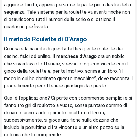
aggiunge l’unità, appena persa, nella parte più a destra della
sequenza. Tale sistema per la roulette va avanti finché non
si esauriscono tutti i numeri della serie e si ottiene il
guadagno prefissato.
Il metodo Roulette di D’Arago
Curiosa è la nascita di questa tattica per le roulette dei
marchese d’Arago
casino, fisici ed online. Il
era un nobile
che si vantava di ottenere, spesso, cospicue vincite con il
gioco della roulette e, per tal motivo, scrisse un libro, “il
modo in cui ho dominato queste macchine”, dove racconta il
procedimento per ottenere guadagni da questo.
Qual è l’applicazione? Si parte con scommesse semplici e si
fanno tre giri di roulette a vuoto, senza puntare somme di
denaro e annotando i primi tre risultati ottenuti;
successivamente, si gioca una fiche sulla dozzina che
include la penultima cifra vincente e un altro pezzo sulla
colonna che lo comprende.